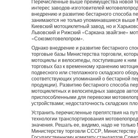
Перечисленные выше преимущества новой т
интерес заводов-изготовителей мотовелопрод
внедрению и развитию бестарного способа п
занимаются не только упоминавшиеся выше 
Киевский мотоциклетный завод, но и Харьковс
Львовский и Рижский «Саркана звайгзне» мо
«Союзмотовелопром».
Однако внедрение и развитие бестарного сп
торговые базы Министерства торговли, котор
мотоциклы и велосипеды, поступившие к ним 
торговых баз к временному хранению мотоцик
подвесного или стеллажного складского обору
соответствующих упоминаний о бестарной пер
продукции). Развитию бестарного способа пе
мотоциклетных и велосипедных заводов авто
приспособленными для перевозки мотовелопр
устройствами; недостаточность складских пл
Устранить перечисленные препятствия на пут
технологии транспортирования мотовелопрод
значения. Решать ее, видимо, надо не тольк
Министерству торговли СССР, Министерству
Государственному комитету стандартов Сове