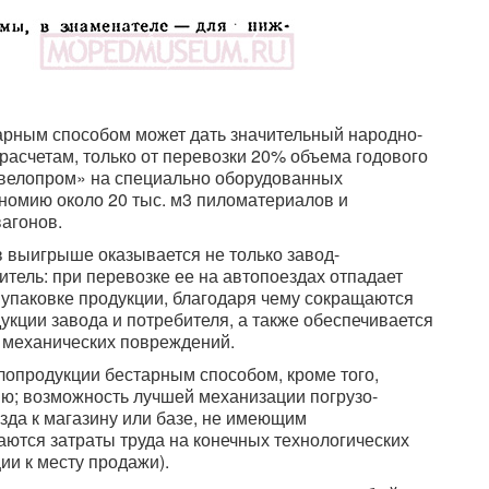
рным способом может дать значительный народно-
асчетам, только от перевозки 20% объема годового
велопром» на специально оборудованных
номию около 20 тыс. м3 пиломатериалов и
агонов.
в выигрыше оказывается не только завод-
итель: при перевозке ее на автопоездах отпадает
и упаковке продукции, благодаря чему сокращаются
укции завода и потребителя, а также обеспечивается
 механических повреждений.
опродукции бестарным способом, кроме того,
ию; возможность лучшей механизации погрузо-
зда к магазину или базе, не имеющим
ются затраты труда на конечных технологических
ии к месту продажи).