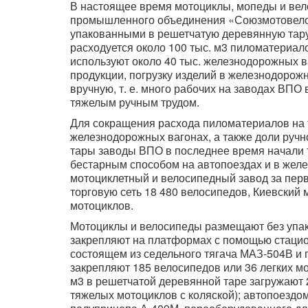
В настоящее время мотоциклы, мопеды и ве
промышленного объединения «Союзмотовело
упакованными в решетчатую деревянную тару
расходуется около 100 тыс. м3 пиломатериало
используют около 40 тыс. железнодорожных ва
продукции, погрузку изделий в железнодорож
вручную, т. е. много рабочих на заводах ВП
тяжелым ручным трудом.
Для сокращения расхода пиломатериалов на т
железнодорожных вагонах, а также доли ручно
тары заводы ВПО в последнее время начали 
бестарным способом на автопоездах и в жел
мотоциклетный и велосипедный завод за перв
торговую сеть 18 480 велосипедов, Киевский 
мотоциклов.
Мотоциклы и велосипеды размещают без упак
закрепляют на платформах с помощью стацион
состоящем из седельного тягача МАЗ-504В и
закрепляют 185 велосипедов или 36 легких м
м3 в решетчатой деревянной таре загружают 
тяжелых мотоциклов с коляской); автопоездом