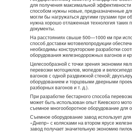
для получения максимальной эффективности
способом нужны новые, предназначенные для
могли бы нагружаться другими грузами при о
нужна хорошо отлаженная технология таких 
документы.
На расстояниях свыше 500—1000 км при исп
способ доставки мотовелопродукции обеспеч
необходимы конструкторские разработки соо
оборудования железнодорожных вагонов и к
Целесообразной с точки зрения экономии явл
перевозки мотоциклов, мопедов и велосипед
вагонов с одной раздвижной стеной; двухъя
оборудованием и торцовыми дверными прое
разборных вагонов и т. д.).
При разработке бестарного способа перевоз
может быть использован опыт Киевского мото
съемное многооборотное оборудование для от
Съемное оборудование завод использует для
«Днепр» с колясками на втором ярусе железн
завод получает значительную экономию пило