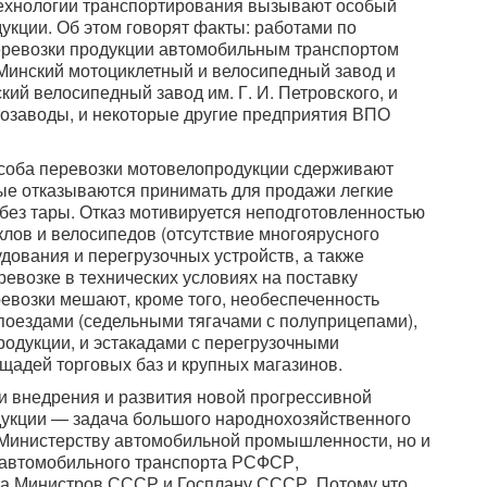
ехнологии транспортирования вызывают особый
укции. Об этом говорят факты: работами по
еревозки продукции автомобильным транспортом
Минский мотоциклетный и велосипедный завод и
кий велосипедный завод им. Г. И. Петровского, и
тозаводы, и некоторые другие предприятия ВПО
особа перевозки мотовелопродукции сдерживают
ые отказываются принимать для продажи легкие
без тары. Отказ мотивируется неподготовленностью
лов и велосипедов (отсутствие многоярусного
дования и перегрузочных устройств, а также
евозке в технических условиях на поставку
ревозки мешают, кроме того, необеспеченность
поездами (седельными тягачами с полуприцепами),
одукции, и эстакадами с перегрузочными
ощадей торговых баз и крупных магазинов.
и внедрения и развития новой прогрессивной
укции — задача большого народнохозяйственного
о Министерству автомобильной промышленности, но и
 автомобильного транспорта РСФСР,
та Министров СССР и Госплану СССР. Потому что