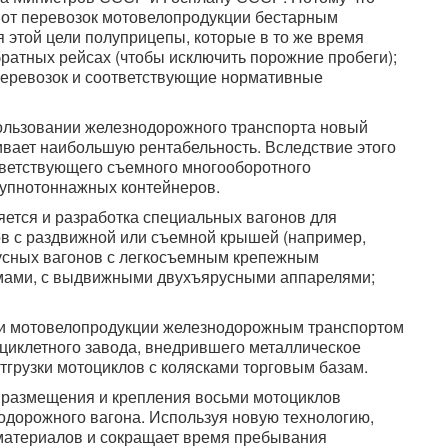
 от перевозок мотовелопродукции бестарным
 этой цели полуприцепы, которые в то же время
братных рейсах (чтобы исключить порожние пробеги);
перевозок и соответствующие нормативные
ользовании железнодорожного транспорта новый
ивает наибольшую рентабельность. Вследствие этого
тветствующего съемного многооборотного
рупнотоннажных контейнеров.
яется и разработка специальных вагонов для
ов с раздвижной или съемной крышей (например,
русных вагонов с легкосъемным крепежным
мами, с выдвижными двухъярусными аппарелями;
ки мотовелопродукции железнодорожным транспортом
циклетного завода, внедрившего металлическое
грузки мотоциклов с колясками торговым базам.
 размещения и крепления восьми мотоциклов
одорожного вагона. Используя новую технологию,
материалов и сокращает время пребывания