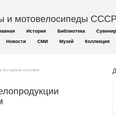
ы и мотовелосипеды СССР
лавная
История
Библиотека
Сувени
Новости
СМИ
Музей
Коллекция
Д
ии бестарным способом
елопродукции
м