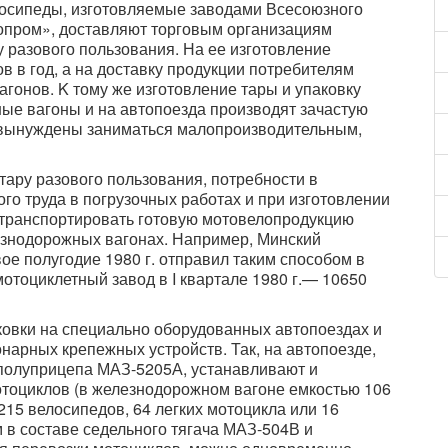
лосипеды, изготовляемые заводами Всесоюзного
пром», доставляют торговым организациям
 разового пользования. На ее изготовление
в в год, а на доставку продукции потребителям
гонов. K тому же изготовление тары и упаковку
ные вагоны и на автопоезда производят зачастую
О вынуждены заниматься малопроизводительным,
ару разового пользования, потребности в
го труда в погрузочных работах и при изготовлении
транспортировать готовую мотовелопродукцию
езнодорожных вагонах. Например, Минский
ое полугодие 1980 г. отправил таким способом в
мотоциклетный завод в I квартале 1980 г.— 10650
овки на специально оборудованных автопоездах и
арных крепежных устройств. Так, на автопоезде,
 полуприцепа МАЗ-5205А, устанавливают и
отоциклов (в железнодорожном вагоне емкостью 106
215 велосипедов, 64 легких мотоцикла или 16
 в составе седельного тягача МАЗ-504В и