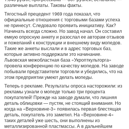
различные выплаты. Таковы факты.
Тягостный прецедент 1969 года показал, что
официальные отношения с торговыми базами успеха
не принесут. Следовало проявить инициативу. Как?
Начинать всегда сложно. Но завод начал. Он составил
емкую опросную анкету и разослал ее авторам отзывов
и пожеланий к конструкции и внешнему виду мопедов.
Такие же анкеты выслали и в адрес торговых баз,
которые активно поддержали это начинание.
Львовская межобластная база «Укропткульторга»
провела конференцию по качеству мопедов. На заводе
побывали представители торговли и убедились, что на
этом предприятии умеют делать мопеды.
Теперь о рекламе. Результаты опроса насторожили: из
рекламы узнали о мопеде только три процента
покупателей! Прежде на заводе думали, что лишняя
деталь облицовки — пустяк, не стоящий внимания. Но
когда на «Верховине-3» появилась первая блестящая
деталь, покупатель это заметил. На «Верховине-4»
таких деталей уже шесть, они выполнены из
металлизированной пластмассы. А в дальнейшем