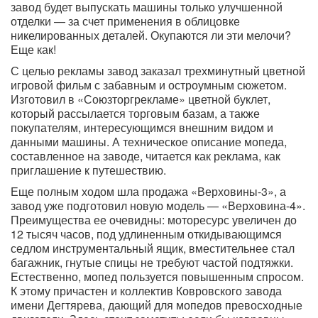
завод будет выпускать машины только улучшенной
отделки — за счет применения в облицовке
никелированных деталей. Окупаются ли эти мелочи?
Еще как!
С целью рекламы завод заказал трехминутный цветной
игровой фильм с забавным и остроумным сюжетом.
Изготовил в «Союзторгрекламе» цветной буклет,
который рассылается торговым базам, а также
покупателям, интересующимся внешним видом и
данными машины. А техническое описание мопеда,
составленное на заводе, читается как реклама, как
приглашение к путешествию.
Еще полным ходом шла продажа «Верховины-3», а
завод уже подготовил новую модель — «Верховина-4».
Преимущества ее очевидны: моторесурс увеличен до
12 тысяч часов, под удлиненным откидывающимся
седлом инструментальный ящик, вместительнее стал
багажник, гнутые спицы не требуют частой подтяжки.
Естественно, мопед пользуется повышенным спросом.
К этому причастен и коллектив Ковровского завода
имени Дегтярева, дающий для мопедов превосходные