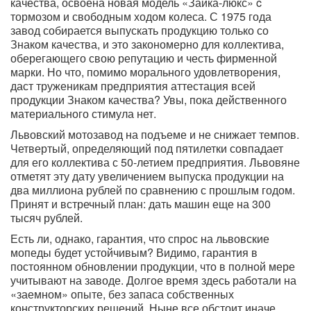
качества, освоена новая модель «Зайка-люкс» c
тормозом и свободным ходом колеса. С 1975 года
завод собирается выпускать продукцию только со
Знаком качества, и это закономерно для коллектива,
оберегающего свою репутацию и честь фирменной
марки. Но что, помимо морального удовлетворения,
даст труженикам предприятия аттестация всей
продукции Знаком качества? Увы, пока действенного
материального стимула нет.
Львовский мотозавод на подъеме и не снижает темпов.
Четвертый, определяющий под пятилетки совпадает
для его коллектива с 50-летием предприятия. Львовяне
отметят эту дату увеличением выпуска продукции на
два миллиона рублей по сравнению с прошлым годом.
Принят и встречный план: дать машин еще на 300
тысяч рублей.
Есть ли, однако, гарантия, что спрос на львовские
мопеды будет устойчивым? Видимо, гарантия в
постоянном обновлении продукции, что в полной мере
учитывают на заводе. Долгое время здесь работали на
«заемном» опыте, без запаса собственных
конструкторских решений. Ныне все обстоит иначе.