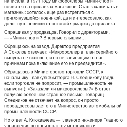
написала: в 1971 году микророллеры «мини-спорт»
появятся на прилавках магазинов. Стал захаживать в
магазины: хотелось еще раз встретиться с
приглянувшейся новинкой, да и интересовало, как
долог путь новинки от оптовой ярмарки до прилавка.
Спрашивал у продавцов. Говорил с директорами.
— «Мини-спорт»? Впервые слышим…
Обращаюсь на завод. Директор предприятия
А.Соколов отвечает: «Микророллер в план серийного
выпуска не включен, и по не зависящим от нас
причинам пока включение его не предвидится».
Обращаюсь в Министерство торговли СССР, к
начальнику Главкультбытторга Н. Следникову (ведь
если торговля не попросит, — промышленность не
выпустит): «Заказали ли микророллеры?» В ответ
получаю более чем странное письмо. Товарищ
Следников не отвечает на вопрос, он просто
переадресовывает его в Министерство автомобильной
промышленности СССР.
Но ответ А. Клюквачева — главного инженера Главного
управления по производству мотоциклов и