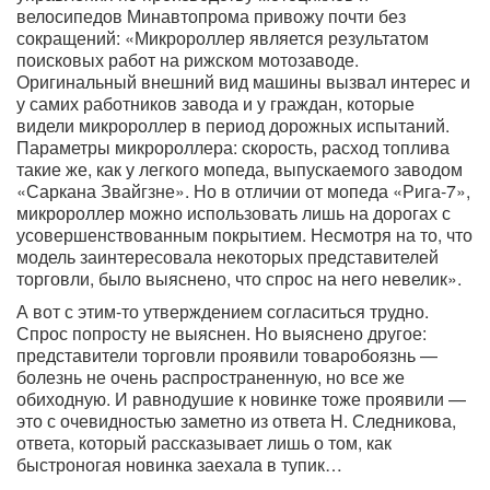
велосипедов Минавтопрома привожу почти без
сокращений: «Микророллер является результатом
поисковых работ на рижском мотозаводе.
Оригинальный внешний вид машины вызвал интерес и
у самих работников завода и у граждан, которые
видели микророллер в период дорожных испытаний.
Параметры микророллера: скорость, расход топлива
такие же, как у легкого мопеда, выпускаемого заводом
«Саркана Звайгзне». Но в отличии от мопеда «Рига-7»,
микророллер можно использовать лишь на дорогах с
усовершенствованным покрытием. Несмотря на то, что
модель заинтересовала некоторых представителей
торговли, было выяснено, что спрос на него невелик».
А вот с этим-то утверждением согласиться трудно.
Спрос попросту не выяснен. Но выяснено другое:
представители торговли проявили товаробоязнь —
болезнь не очень распространенную, но все же
обиходную. И равнодушие к новинке тоже проявили —
это с очевидностью заметно из ответа Н. Следникова,
ответа, который рассказывает лишь о том, как
быстроногая новинка заехала в тупик…