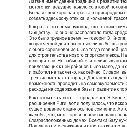
Латвия имеет давние традиции в развитии те
мотогонки, ведущие начало со второй половин
Была и своя хорошая трасса в пригородном па
создать здесь зону отдыха, и кольцевой трас
Как раз в это время руководство технически
Обществу. Но оно не располагало тогда сред
Это было трудное время, — говорит Э. Киопе,
хозрасчетной деятельностью, лишь бы выкро
любого соревнования была тогда главной цел
для строительства нового спорткомплекса. На
шли зрители, Не забывайте, что личных автом
прилегающих к ней районов было мало, да и 
и работал не так четко, как сейчас. Словом,
трех километрах от города. Доставлять сюда
возможность проводить на самоокупаемости с
расходы на содержание базы и развитие спор
Как потом оказалось, — продолжает Э. Киопе
расширения Риги, вот и получилось, что вскор
существование ставилось под сомнение. Авт
жалобы, что, мол, соревнования мешают нор
близрасположенных домах. Все-таки базу нуж
Пошли по пути снижения и строгого контроля