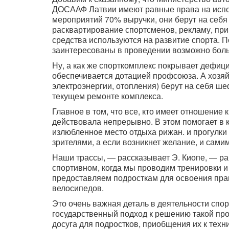
ДОСААФ Латвии имеют равные права на испол
мероприятий 70% выручки, они берут на себя
расквартирование спортсменов, рекламу, приз
средства используются на развитие спорта. 
заинтересованы в проведении возможно боль
Ну, а как же спорткомплекс покрывает дефи
обеспечивается дотацией профсоюза. А хозяй
электроэнергии, отопления) берут на себя ш
текущем ремонте комплекса.
Главное в том, что все, кто имеет отношение
действовала непрерывно. В этом помогает в 
излюбленное место отдыха рижан. и прогулки
зрителями, а если возникнет желание, и сам
Наши трассы, — рассказывает Э. Киопе, — ра
спортивном, когда мы проводим тренировки и
предоставляем подросткам для освоения пра
велосипедов.
Это очень важная деталь в деятельности спо
государственный подход к решению такой про
досуга для подростков, приобщения их к тех