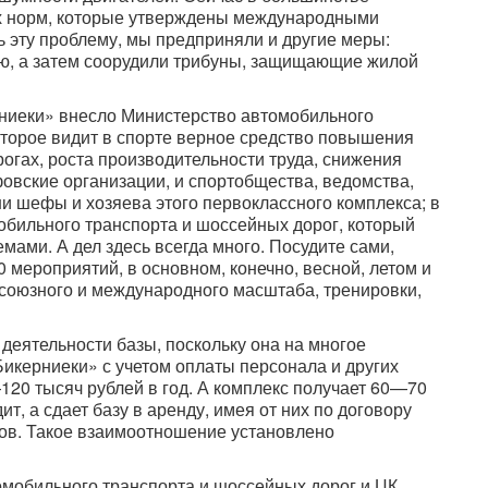
ех норм, которые утверждены международными
 эту проблему, мы предприняли и другие меры:
ю, а затем соорудили трибуны, защищающие жилой
рниеки» внесло Министерство автомобильного
оторое видит в спорте верное средство повышения
огах, роста производительности труда, снижения
фовские организации, и спортобщества, ведомства,
и шефы и хозяева этого первоклассного комплекса; в
обильного транспорта и шоссейных дорог, который
мами. А дел здесь всегда много. Посудите сами,
 мероприятий, в основном, конечно, весной, летом и
есоюзного и международного масштаба, тренировки,
деятельности базы, поскольку она на многое
Бикерниеки» с учетом оплаты персонала и других
20 тысяч рублей в год. А комплекс получает 60—70
т, а сдает базу в аренду, имея от них по договору
тов. Такое взаимоотношение установлено
омобильного транспорта и шоссейных дорог и ЦК