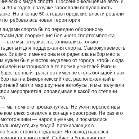
хнических видов спорта. Шоссейно-кольцевые авто- и
ы 30-х годов, сразу же завоевали популярность.
рке. Но в конце 50-х годов городские власти решили
се потребовалась новая территория.
ми видами спорта было передано оборонному
ствами для сооружения большого спорткомплекса.
 — все мы, энтузиасты, занимались только
ить деньги для поддержания спорта. Самоокупаемость
ью. Видимо, именно она и определила выбор места
м нужен был участок недалеко от города, чтобы сюда
обилей и мотоциклов в то время у жителей Риги и
общественный транспорт имел не столь большой парк
 выбор пал на Бикерниекский лес, расположенный в
 зрителей могли маршрутные автобусы, и мы получали
вои мероприятия, оправдывая в какой-то степени
та.
, — мы немного промахнулись. Не учли перспективы
е комплекс оказался в кольце новостроек. Не раз его
омотогонщики — народ шумный, и посыпались
мальному отдыху людей, проживающих в
но было строить подальше. Но выход нашелся.
 шумности двигателей. Сейчас в большинстве