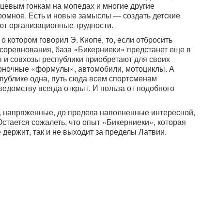
цевым гонкам на мопедах и многие другие
ромное. Есть и новые замыслы — создать детские
ют организационные трудности.
о котором говорил Э. Киопе, то, если отбросить
оревнования, база «Бикерниеки» предстанет еще в
ы и совхозы республики приобретают для своих
оночные «формулы», автомобили, мотоциклы. А
ecпублике одна, путь сюда всем спортсменам
едомству всегда открыт. И польза от подобного
, напряженные, до предела наполненные интересной,
стается сожалеть, что опыт «Бикерниеки», которая
е держит, так и не выходит за пределы Латвии.