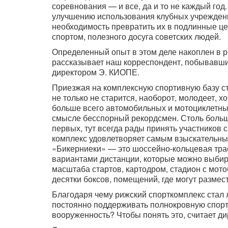
соревнования — и все, да и то не каждый го
улучшению использования клубных учрежден
необходимость превратить их в подлинные це
спортом, полезного досуга советских людей.
Определенный опыт в этом деле накоплен в р
рассказывает наш корреспондент, побывавши
директором Э. КИОПЕ.
Приезжая на комплексную спортивную базу ст
не только не старится, наоборот, молодеет, х
больше всего автомобильных и мотоциклетных
смысле бесспорный рекордсмен. Столь больш
первых, тут всегда рады принять участников с
комплекс удовлетворяет самым взыскательны
«Бикерниеки» — это шоссейно-кольцевая тра
вариантами дистанции, которые можно выбира
масштаба стартов, картодром, стадион с мот
десятки боксов, помещений, где могут разме
Благодаря чему рижский спорткомплекс стал л
постоянно поддерживать полнокровную спорт
вооруженность? Чтобы понять это, считает дир