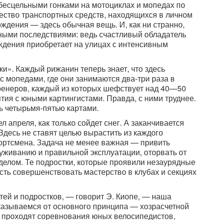
бесцельными гонками на мотоциклах и мопедах по
чество транспортных средств, находящихся в личном
ждения — здесь обычная вещь. И, как ни странно,
ными последствиями: ведь счастливый обладатель
ждения приобретает на улицах с интенсивным
». Каждый рижанин теперь знает, что здесь
с мопедами, где они занимаются два-три раза в
ренеров, каждый из которых шефствует над 40—50
тия с юными картингистами. Правда, с ними труднее.
ь четырьмя-пятью картами.
л апреля, как только сойдет снег. А заканчивается
 Здесь не ставят целью вырастить из каждого
ртсмена. Задача не менее важная — привить
луживанию и правильной эксплуатации, оторвать от
делом. Те подростки, которые проявили незаурядные
ть совершенствовать мастерство в клубах и секциях
тей и подростков, — говорит Э. Киопе, — наша
тказываемся от основного принципа — хозрасчетной
о проходят соревнования юных велосипедистов,