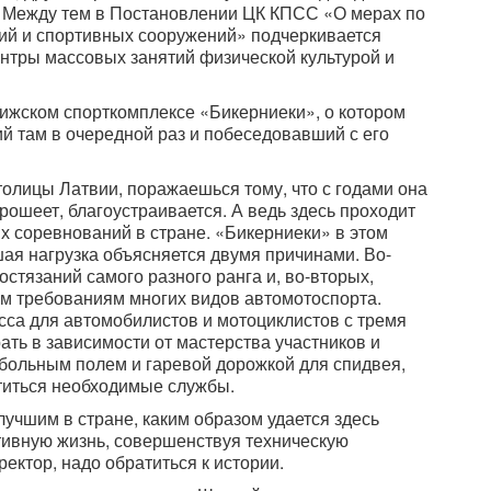
д. Между тем в Постановлении ЦК КПСС «О мерах по
ий и спортивных сооружений» подчеркивается
нтры массовых занятий физической культурой и
ижском спорткомплексе «Бикерниеки», о котором
й там в очередной раз и побеседовавший с его
олицы Латвии, поражаешься тому, что с годами она
орошеет, благоустраивается. А ведь здесь проходит
 соревнований в стране. «Бикерниеки» в этом
ая нагрузка объясняется двумя причинами. Во-
остязаний самого разного ранга и, во-вторых,
м требованиям многих видов автомотоспорта.
сса для автомобилистов и мотоциклистов с тремя
ть в зависимости от мастерства участников и
обольным полем и гаревой дорожкой для спидвея,
ститься необходимые службы.
учшим в стране, каким образом удается здесь
ивную жизнь, совершенствуя техническую
ектор, надо обратиться к истории.