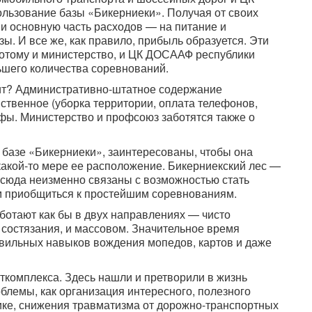
ьзование базы «Бикерниеки». Получая от своих
 и основную часть расходов — на питание и
ы. И все же, как правило, прибыль образуется. Эти
Потому и министерство, и ЦК ДОСААФ республики
шего количества соревнований.
цит? Административно-штатное содержание
ственное (уборка территории, оплата телефонов,
ефы. Министерство и профсоюз заботятся также о
 к базе «Бикерниеки», заинтересованы, чтобы она
какой-то мере ее расположение. Бикерниекский лес —
 сюда неизменно связаны с возможностью стать
им приобщиться к простейшим соревнованиям.
ботают как бы в двух направлениях — чисто
 состязания, и массовом. Значительное время
вильных навыков вождения мопедов, картов и даже
рткомплекса. Здесь нашли и претворили в жизнь
блемы, как организация интересного, полезного
нике, снижения травматизма от дорожно-транспортных