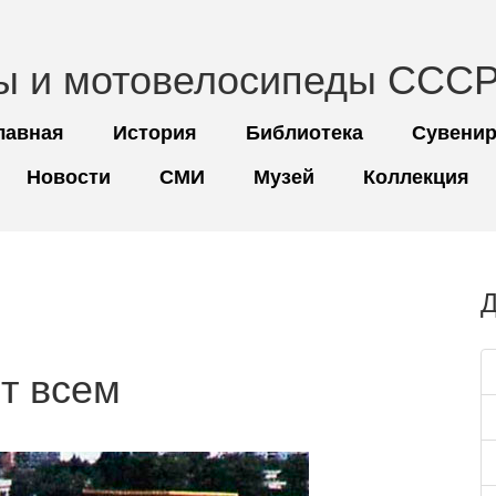
ы и мотовелосипеды СССР
лавная
История
Библиотека
Сувени
Новости
СМИ
Музей
Коллекция
Д
т всем