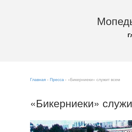
Мопед
Г
Главная
›
Пресса
›
«Бикерниеки» служит всем
«Бикерниеки» служи