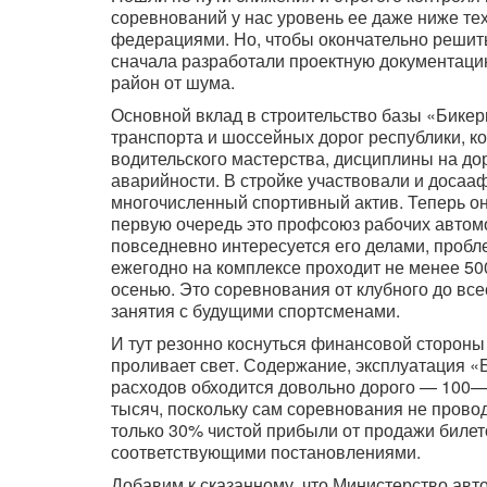
соревнований у нас уровень ее даже ниже т
федерациями. Но, чтобы окончательно решить
сначала разработали проектную документаци
район от шума.
Основной вклад в строительство базы «Бике
транспорта и шоссейных дорог республики, к
водительского мастерства, дисциплины на дор
аварийности. В стройке участвовали и досаа
многочисленный спортивный актив. Теперь он
первую очередь это профсоюз рабочих автом
повседневно интересуется его делами, пробле
ежегодно на комплексе проходит не менее 500
осенью. Это соревнования от клубного до вс
занятия с будущими спортсменами.
И тут резонно коснуться финансовой стороны 
проливает свет. Содержание, эксплуатация «
расходов обходится довольно дорого — 100—1
тысяч, поскольку сам соревнования не проводи
только 30% чистой прибыли от продажи биле
соответствующими постановлениями.
Добавим к сказанному, что Министерство авт