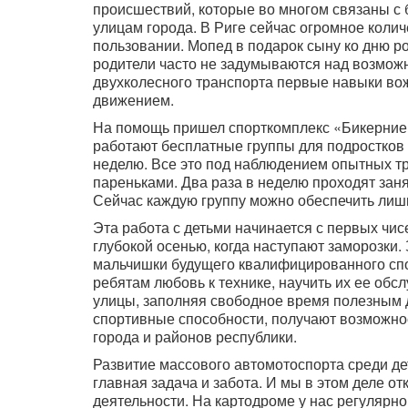
происшествий, которые во многом связаны с 
улицам города. В Риге сейчас огромное коли
пользовании. Мопед в подарок сыну ко дню ро
родители часто не задумываются над возмож
двухколесного транспорта первые навыки во
движением.
На помощь пришел спорткомплекс «Бикерниеки
работают бесплатные группы для подростков 
неделю. Все это под наблюдением опытных т
пареньками. Два раза в неделю проходят заня
Сейчас каждую группу можно обеспечить лиш
Эта работа с детьми начинается с первых чисе
глубокой осенью, когда наступают заморозки.
мальчишки будущего квалифицированного спо
ребятам любовь к технике, научить их ее обс
улицы, заполняя свободное время полезным 
спортивные способности, получают возможнос
города и районов республики.
Развитие массового автомотоспорта среди де
главная задача и забота. И мы в этом деле о
деятельности. На картодроме у нас регулярн