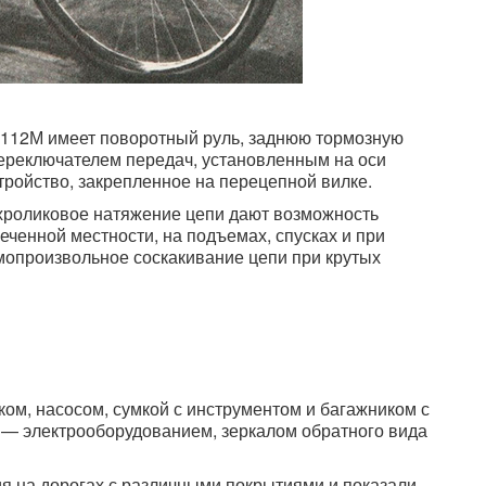
-112М имеет поворотный руль, заднюю тормозную
с переключателем передач, установленным на оси
тройство, закрепленное на перецепной вилке.
хроликовое натяжение цепи дают возможность
еченной местности, на подъемах, спусках и при
амопроизвольное соскакивание цепи при крутых
ом, насосом, сумкой с инструментом и багажником с
 — электрооборудованием, зеркалом обратного вида
 на дорогах с различными покрытиями и показали