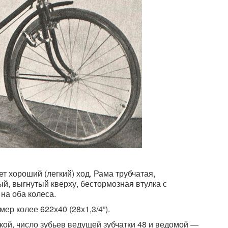
т хороший (легкий) ход. Рама трубчатая,
й, выгнутый кверху, бестормозная втулка с
на оба колеса.
ер колее 622х40 (28х1,3/4”).
кой, число зубьев ведущей зубчатки 48 и ведомой —