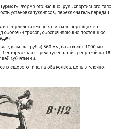
«Турист»
. Форма его изящна, руль спортивного типа,
сть установки туклипсов, переключатель передач
 и непривлекательных поясков, портящих его
д оболочки тросов, обеспечивающие постоянное
едач.
одседельной трубы) 560 мм, база колес 1090 мм,
са бестормозная с трехступенчатой трещоткой на 16,
ущей зубчатки 48.
з клещевого типа на оба колеса, цепь втулочно-
.