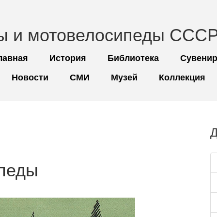
ы и мотовелосипеды СССР
лавная
История
Библиотека
Сувени
Новости
СМИ
Музей
Коллекция
Д
ипеды