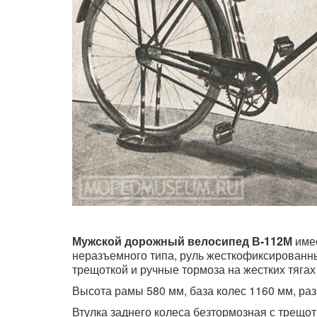
Мужской дорожный велосипед В-112М
имее
неразъемного типа, руль жесткофиксированны
трещоткой и ручные тормоза на жестких тягах 
Высота рамы 580 мм, база колес 1160 мм, разм
Втулка заднего колеса безтормозная с трещот