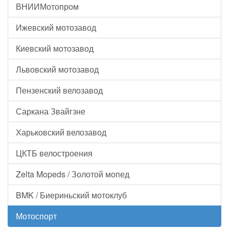
ВНИИМотопром
Ижевский мотозавод
Киевский мотозавод
Львовский мотозавод
Пензенский велозавод
Саркана Звайгзне
Харьковский велозавод
ЦКТБ велостроения
Zelta Mopeds / Золотой мопед
BMK / Биериньский мотоклуб
Мотоспорт