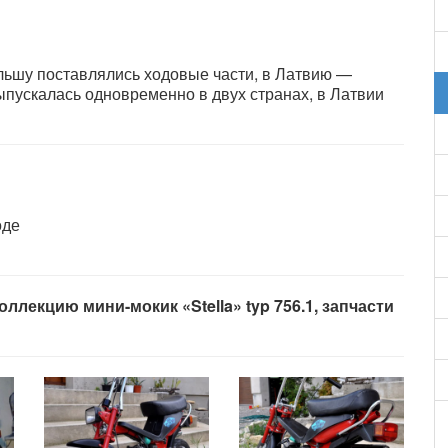
льшу поставлялись ходовые части, в Латвию —
ыпускалась одновременно в двух странах, в Латвии
оде
ллекцию мини-мокик «Stella» typ 756.1, запчасти