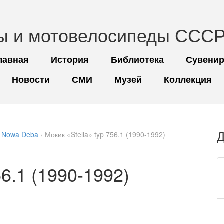
ы и мотовелосипеды СССР
лавная
История
Библиотека
Сувени
Новости
СМИ
Музей
Коллекция
Д
, Nowa Deba
› Мокик «Stella» typ 756.1 (1990-1992)
56.1 (1990-1992)