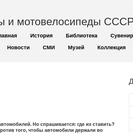
ы и мотовелосипеды СССР
лавная
История
Библиотека
Сувени
Новости
СМИ
Музей
Коллекция
Д
автомобилей. Но спрашивается: где их ставить?
отив того, чтобы автомобили держали во