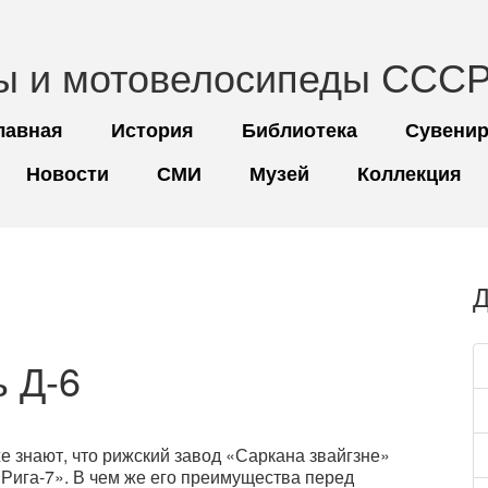
ы и мотовелосипеды СССР
лавная
История
Библиотека
Сувени
Новости
СМИ
Музей
Коллекция
Д
ь Д-6
 знают, что рижский завод «Саркана звайгзне»
«Рига-7». В чем же его преимущества перед