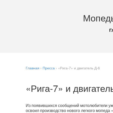
Мопед
Г
Главная
›
Пресса
›
«Рига-7» и двигатель Д-6
«Рига-7» и двигател
Из появившихся сообщений мотолюбители уже
освоил производство нового легкого мопеда 