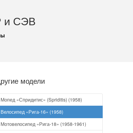
 и СЭВ
ры
ругие модели
Мопед «Спридитис» (Spriditis) (1958)
Велосипед «Рига-16» (1958)
Мотовелосипед «Рига-18» (1958-1961)