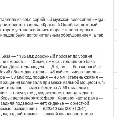
тавляла из себя серийный мужской велосипед «Riga-
роизводства завода «Красный Октябрь», который
мотором устанавливались фара с генератором и
сипедов были дополнительным оборудованием, а так
 база — 1185 мм; дорожный просвет до уровня
ая скорость — 40 км/ч; емкость топливного бака —
00км. Двигатель: модель — Д-4; тип — бензиновый, с
очий объем двигателя — 45 куб.см.; число тактов —
дра — 38 мм; ход поршня — 40 мм; степень сжатия —
та вращения коленвала при максимальной мощности, 1/
ми; топливо — смесь бензина А-56 с маслом в
ние — полусухое двухдисковое; привод заднего
боры: велогенератор; фара ; Ходовая часть: рама —
 задняя подвеска — нет; сиденье — с жесткой
мые; размер шин — 622х40 мм (28″x1,3/4″);
ом; задний тормоз — ножной колодочного типа.