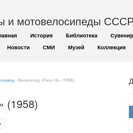
ы и мотовелосипеды СССР
лавная
История
Библиотека
Сувени
Новости
СМИ
Музей
Коллекция
Д
тозавод
› Велосипед «Рига-16» (1958)
» (1958)
е