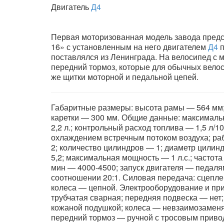
Двигатель
Д4
Первая моторизованная модель завода предс
16» с установленным на него двигателем
Д4
п
поставлялся из Ленинграда. На велосипед с 
передний тормоз, которые для обычных вело
же щитки моторной и педальной цепей.
Габаритные размеры: высота рамы — 564 мм;
каретки — 300 мм. Общие данные: максимальн
2,2 л.; контрольный расход топлива — 1,5 л/1
охлаждением встречным потоком воздуха; раб
2; количество цилиндров — 1; диаметр цилин
5,2; максимальная мощность — 1 л.с.; часто
мин — 4000-4500; запуск двигателя — педаля
соотношении 20:1. Силовая передача: сцепле
колеса — цепной. Электрооборудование и при
трубчатая сварная; передняя подвеска — нет;
кожаной подушкой; колеса — невзаимозаменяе
передний тормоз — ручной с тросовым привод