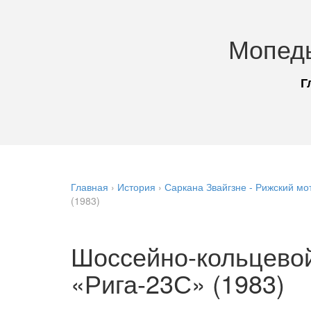
Мопед
Г
Главная
›
История
›
Саркана Звайгзне - Рижский мо
(1983)
Шоссейно-кольцево
«Рига-23С» (1983)