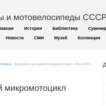
ы и мотовелосипеды СССР
лавная
История
Библиотека
Сувени
Новости
СМИ
Музей
Коллекция
Д
тозавод
› Шоссейно-кольцевой микромотоцикл «Рига-23С»
й микромотоцикл